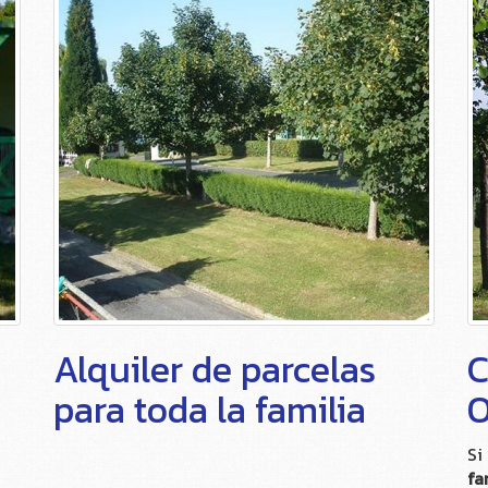
Alquiler de parcelas
C
para toda la familia
O
Si
fa