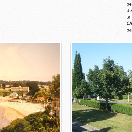
pe
de
la
CA
pa