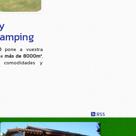
 y
 camping
O
pone a vuestra
de
más de 8000m²
,
s comodidades y
RSS